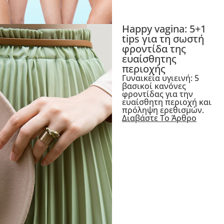
Happy vagina: 5+1
tips για τη σωστή
φροντίδα της
ευαίσθητης
περιοχής
Γυναικεία υγιεινή: 5
βασικοί κανόνες
φροντίδας για την
ευαίσθητη περιοχή και
πρόληψη ερεθισμών.
Διαβάστε Το Άρθρο