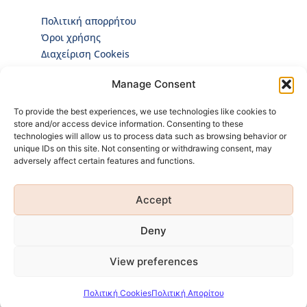
Πολιτική απορρήτου
Όροι χρήσης
Διαχείριση Cookeis
Newsletter
Manage Consent
Κάνε εγγραφή στο Newsletter για να ενημερώνεσαι
To provide the best experiences, we use technologies like cookies to
πρώτος για όλα τα νέα μας και τα ολοκαίνουρια
store and/or access device information. Consenting to these
προϊόντα μας!
technologies will allow us to process data such as browsing behavior or
unique IDs on this site. Not consenting or withdrawing consent, may
adversely affect certain features and functions.
Accept
Κάνοντας εγγραφή
Πολιτική Προσωπικών
αποδέχεσαι την
Δεδομένων
Deny
View preferences
Πολιτική Cookies
Πολιτική Απορίτου
EVA INTIMA © 2026 | Developed by eproductions