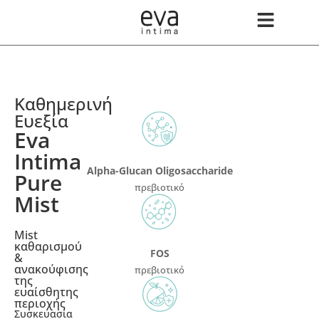
Καθημερινή
Ευεξία
Eva
Intima
Alpha-Glucan Oligosaccharide
Pure
πρεβιοτικό
Mist
Mist
καθαρισμού
FOS
&
ανακούφισης
πρεβιοτικό
της
ευαίσθητης
περιοχής
Συσκευασία