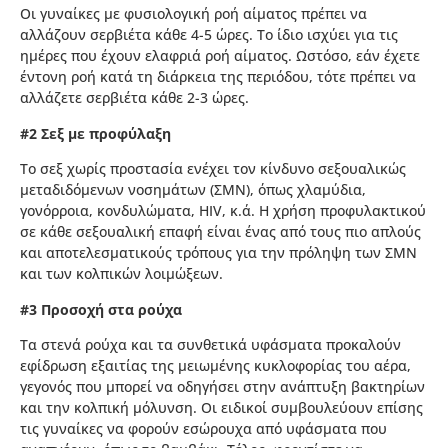
Οι γυναίκες με φυσιολογική ροή αίματος πρέπει να
αλλάζουν σερβιέτα κάθε 4-5 ώρες. Το ίδιο ισχύει για τις
ημέρες που έχουν ελαφριά ροή αίματος. Ωστόσο, εάν έχετε
έντονη ροή κατά τη διάρκεια της περιόδου, τότε πρέπει να
αλλάζετε σερβιέτα κάθε 2-3 ώρες.
#2 Σεξ με προφύλαξη
Το σεξ χωρίς προστασία ενέχει τον κίνδυνο σεξουαλικώς
μεταδιδόμενων νοσημάτων (ΣΜΝ), όπως χλαμύδια,
γονόρροια, κονδυλώματα, HIV, κ.ά. Η χρήση προφυλακτικού
σε κάθε σεξουαλική επαφή είναι ένας από τους πιο απλούς
και αποτελεσματικούς τρόπους για την πρόληψη των ΣΜΝ
και των κολπικών λοιμώξεων.
#3 Προσοχή στα ρούχα
Τα στενά ρούχα και τα συνθετικά υφάσματα προκαλούν
εφίδρωση εξαιτίας της μειωμένης κυκλοφορίας του αέρα,
γεγονός που μπορεί να οδηγήσει στην ανάπτυξη βακτηρίων
και την κολπική μόλυνση. Οι ειδικοί συμβουλεύουν επίσης
τις γυναίκες να φορούν εσώρουχα από υφάσματα που