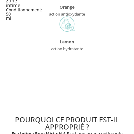
zone
intime
Orange
Conditionnement:
50
action antioxydante
ml
Lemon
action hydratante
POURQUOI CE PRODUIT EST-IL
APPROPRIÉ ?
Eva Intima Pure Mist pH 4.5
est une brume nettoyante