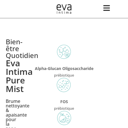
Bien-
être
Quotidien
Eva
Intima
Alpha-Glucan Oligosaccharide
prébiotique
Pure
Mist
Brume
FOS
nettoyante
prébiotique
&
apaisante
pour
la