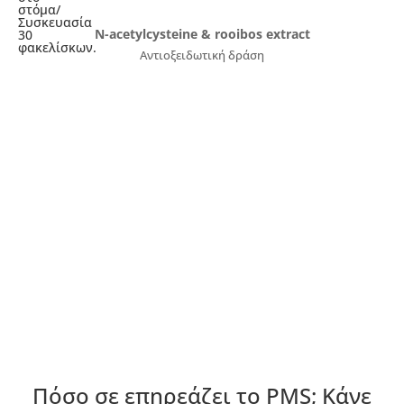
στόμα/
Συσκευασία
N-acetylcysteine & rooibos extract
30
φακελίσκων.
Αντιοξειδωτική δράση
Πόσο σε επηρεάζει το PMS; Κάνε