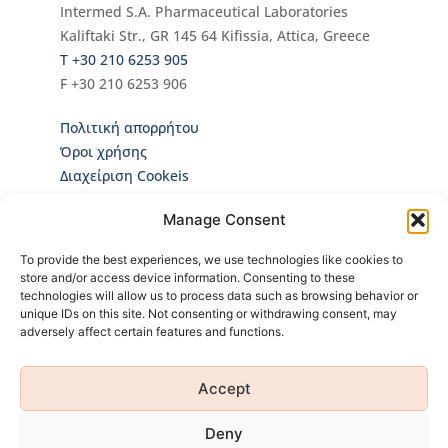
Intermed S.A. Pharmaceutical Laboratories
Kaliftaki Str., GR 145 64 Κifissia, Attica, Greece
Τ +30 210 6253 905
F +30 210 6253 906
Πολιτική απορρήτου
Όροι χρήσης
Διαχείριση Cookeis
Newsletter
Manage Consent
Κάνε εγγραφή στο Newsletter για να ενημερώνεσαι
To provide the best experiences, we use technologies like cookies to
πρώτος για όλα τα νέα μας και τα ολοκαίνουρια
store and/or access device information. Consenting to these
προϊόντα μας!
technologies will allow us to process data such as browsing behavior or
unique IDs on this site. Not consenting or withdrawing consent, may
adversely affect certain features and functions.
Accept
Κάνοντας εγγραφή
Πολιτική Προσωπικών
αποδέχεσαι την
Δεδομένων
Deny