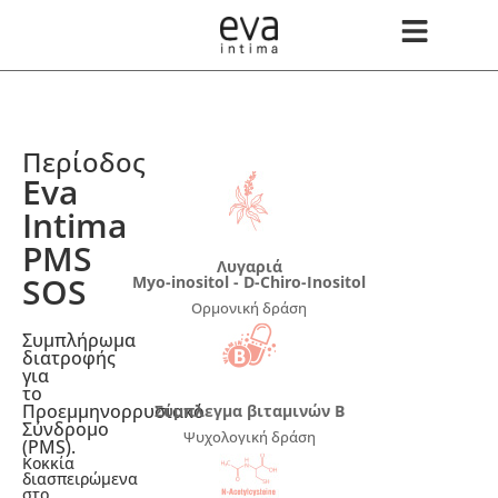
Περίοδος
Eva
Intima
PMS
Λυγαριά
SOS
Myo-inositol - D-Chiro-Inositol
Ορμονική δράση
Συμπλήρωμα
διατροφής
για
το
Προεμμηνορρυσιακό
Σύμπλεγμα βιταμινών Β
Σύνδρομο
Ψυχολογική δράση
(PMS).
Κοκκία
διασπειρώμενα
στο