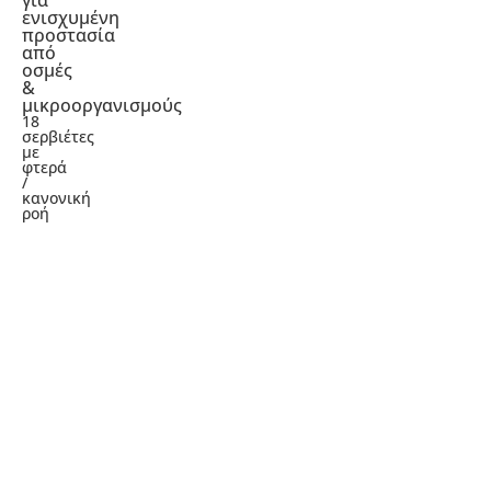
ενισχυμένη
προστασία
από
οσμές
&
μικροοργανισμούς
18
σερβιέτες
με
φτερά
/
κανονική
ροή