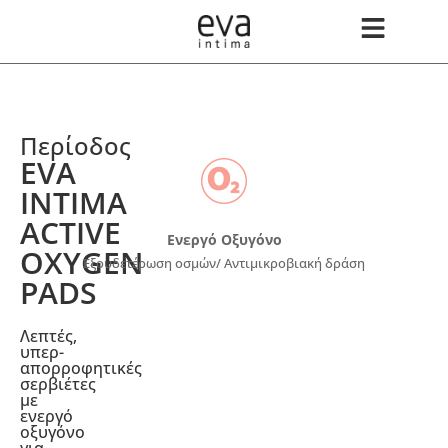
Περίοδος
EVA
INTIMA
ACTIVE
Ενεργό Οξυγόνο
OXYGEN
Εξουδετέρωση οσμών/ Αντιμικροβιακή δράση
PADS
Λεπτές,
υπερ-
απορροφητικές
σερβιέτες
με
ενεργό
οξυγόνο
για