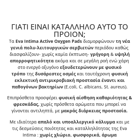
ΓΙΑΤΙ ΕΙΝΑΙ ΚΑΤΑΛΛΗΛΟ ΑΥΤΟ ΤΟ
ΠΡΟIΟΝ;
Τα
Eva Intima Active Oxygen Pads
διαμορφώνουν
τη νέα
γενιά πολυ-λειτουργικών σερβιετών
περιόδου καθώς
διασφαλίζουν- χωρίς καμία έκπτωση-
γρήγορη
&
υψηλή
απορροφητικότητα
ακόμα και σε μεγάλη ροή ενώ χάρη
στο ενεργό οξυγόνο
εξουδετερώνουν με φυσικό
τρόπο
της
δυσάρεστες οσμές
και ταυτόχρονη
φυσική
εκλεκτική αντιμικροβιακή προστασία έναντι
και
παθογόνων βακτηρίων
(E.coli, C. albicans, St. aureus).
Επιπρόσθετα προσφέρει
φυσική αίσθηση καθαριότητας &
φρεσκάδας,
χωρίς πρόσθετα αρώματα που μπορεί να
γίνονται αντιληπτά, με
μακράς διάρκειας προστασία.
Με ιδιαίτερα
απαλό και υποαλλεργικό κάλυμμα
και με
τις δεσμεύσεις ποιότητας και καταλληλότητας της Eva
Intima :
χωρίς χλώριο, φωσφορικά, άρωμα