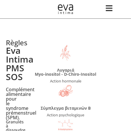
Règles
Eva
Intima
PMS
Λυγαριά
SOS
Myo-inositol - D-Chiro-Inositol
Action hormonale
Complément
alimentaire
pour
le
syndrome
Σύμπλεγμα βιταμινών Β
prémenstruel
Action psychologique
(SPM).
Granulés
à
dissoudre