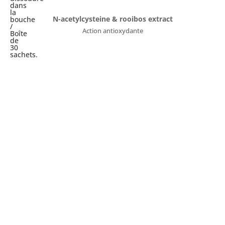
dans
la
N-acetylcysteine & rooibos extract
bouche
/
Action antioxydante
Boîte
de
30
sachets.