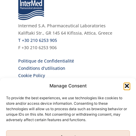
Intermed S.A. Pharmaceutical Laboratories
Kaliftaki Str., GR 145 64 Κifissia, Attica, Greece
Τ +30 210 6253 905
F +30 210 6253 906
Politique de Confidentialité
Conditions d'utilisation
Cookie Policy
Manage Consent
Infolettre
To provide the best experiences, we use technologies like cookies to
Inscrivez-vous à notre Newsletter pour être le
store and/or access device information. Consenting to these
premier à connaître toutes nos actualités et
technologies will allow us to process data such as browsing behavior or
nos nouveaux produits!
unique IDs on this site. Not consenting or withdrawing consent, may
adversely affect certain features and functions.