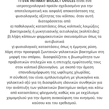
Το
EVA
INTIMA
®
BIOLACT
OVULES
είναι ένα
ιατροτεχνολογικό προϊόν σχεδιασμένο για την
αποτελεσματική και ασφαλή αποκατάσταση της
φυσιολογικής οξύτητας του κόλπου, όταν αυτή
διαταράσσεται από:
α) παθολογικές καταστάσεις όπως κολπικές λοιμώξεις
βακτηριακής ή μυκητιασικής αιτιολογίας [κολπίτιδες]
β) λήψη κάποιων φαρμακευτικών σκευασμάτων όπως τα
αντιβιοτικά
γ) φυσιολογικές καταστάσεις όπως η έμμηνος ρύση.
Χάρη στην προσφορά ζωντανών γαλακτικών βακτηρίων στη
μορφή του σπόρου, διασφαλίζεται η βιωσιμότητα των
προβιοτικών στελεχών και η επιτυχής εμφύτευσής τους
στον κολπικό βλεννογόνο, με σκοπό την άμεση
επαναδιαμόρφωση της ωφέλιμης χλωρίδας.
Η σύνθεσή του είναι εμπλουτισμένη με γλυκογόνο και
γαλακτικό οξύ για τη διασφάλιση ιδανικών συνθηκών για
την ανάπτυξη των γαλακτικών βακτηρίων ακόμη και κάτω
από καταστάσεις φλεγμονής καθώς και με εκχύλισμα
χαμομηλιού για την άμεση ανακούφιση του κνησμού, του
καύσου και του ερεθισμού.