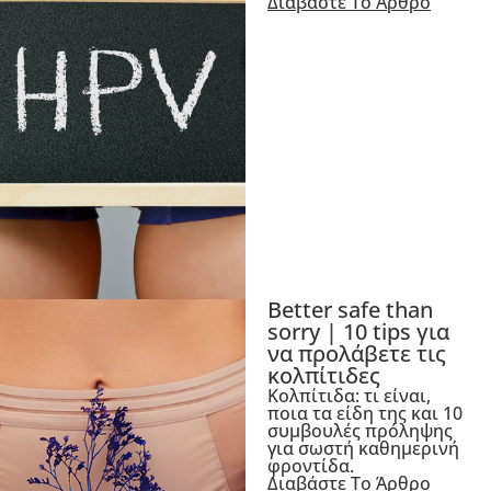
Διαβάστε Το Άρθρο
Better safe than
sorry | 10 tips για
να προλάβετε τις
κολπίτιδες
Κολπίτιδα: τι είναι,
ποια τα είδη της και 10
συμβουλές πρόληψης
για σωστή καθημερινή
φροντίδα.
Διαβάστε Το Άρθρο