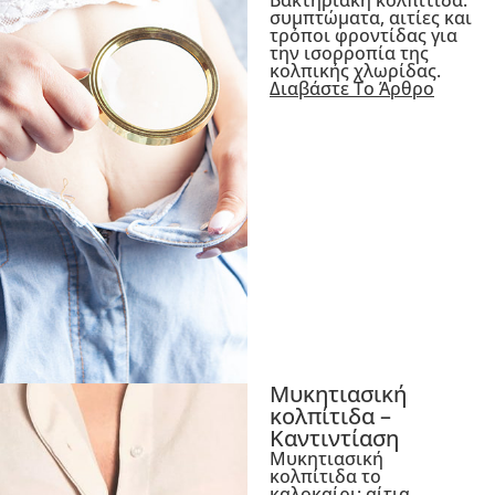
Βακτηριακή κολπίτιδα:
συμπτώματα, αιτίες και
τρόποι φροντίδας για
την ισορροπία της
κολπικής χλωρίδας.
Διαβάστε Το Άρθρο
Μυκητιασική
κολπίτιδα –
Καντιντίαση
Μυκητιασική
κολπίτιδα το
καλοκαίρι: αίτια,