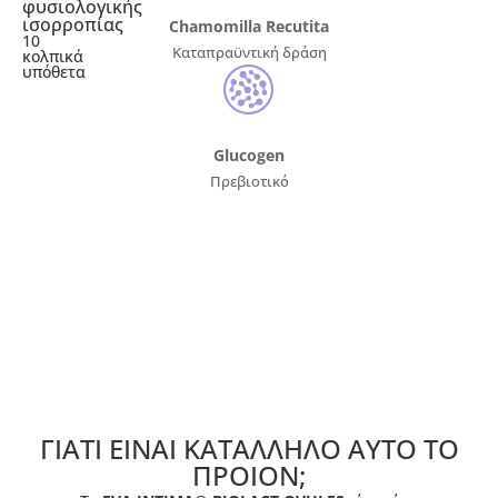
φυσιολογικής
ισορροπίας
Chamomilla Recutita
10
Καταπραϋντική δράση
κολπικά
υπόθετα
Glucogen
Πρεβιοτικό
ΓΙΑΤΙ ΕΙΝΑΙ ΚΑΤΑΛΛΗΛΟ ΑΥΤΟ ΤΟ
ΠΡΟIΟΝ;