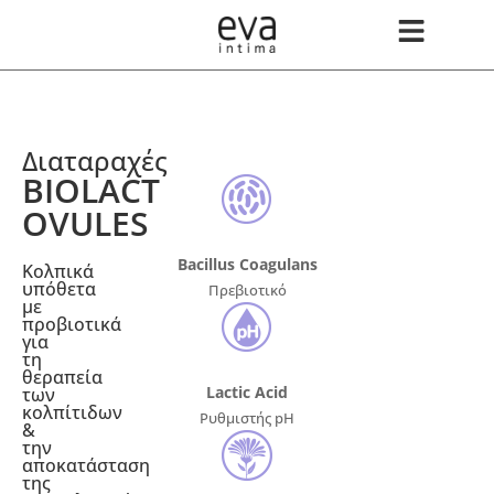
Διαταραχές
BIOLACT
OVULES
Bacillus Coagulans
Κολπικά
υπόθετα
Πρεβιοτικό
με
προβιοτικά
για
τη
θεραπεία
Lactic Acid
των
κολπίτιδων
Ρυθμιστής pH
&
την
αποκατάσταση
της