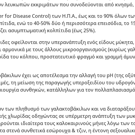
ν λευκωπών εκκριμάτων που συνοδεύονται από κνησμό, 
er for Disease Control) των Η.Π.Α., έως και το 90% όλων 
πίτιδα, ενώ το 40-50% δύο ή περισσότερα επεισόδια, το
ίζει ασυμπτωματική κολπίτιδα (έως 25%).
τιδες οφείλονται στην υπερανάπτυξη ενός είδους μύκητα, 
 αρμονικά με τους άλλους μικροοργανισμούς (κυρίως γαλ
ίδα του κόλπου, προστατευτικό φραγμό και γραμμή άμυνα
βάκιλων έχει ως αποτέλεσμα την αλλαγή του pH (της οξύ
 τιμές, τη μείωση της παραγωγής υπεροξειδίου του υδρογ
μιουργία συνθηκών, κατάλληλων για τον πολλαπλασιασμ
ν των πληθυσμό των γαλακτοβάκιλων και να διαταράξου
ής χλωρίδας οδηγώντας σε υπέρμετρη ανάπτυξη των μυκή
ρούνται ιδιαίτερα τους καλοκαιρινούς μήνες λόγω των τ
 τα στενά συνθετικά εσώρουχα & τζιν, η έντονη σεξουαλι