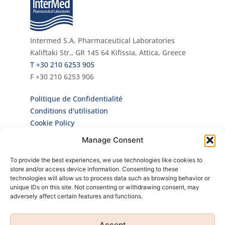
Intermed S.A. Pharmaceutical Laboratories
Kaliftaki Str., GR 145 64 Κifissia, Attica, Greece
Τ +30 210 6253 905
F +30 210 6253 906
Politique de Confidentialité
Conditions d'utilisation
Cookie Policy
Manage Consent
Infolettre
To provide the best experiences, we use technologies like cookies to
Inscrivez-vous à notre Newsletter pour être le
store and/or access device information. Consenting to these
premier à connaître toutes nos actualités et
technologies will allow us to process data such as browsing behavior or
nos nouveaux produits!
unique IDs on this site. Not consenting or withdrawing consent, may
adversely affect certain features and functions.
Accept