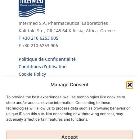
Intermed S.A. Pharmaceutical Laboratories
Kaliftaki Str., GR 145 64 Κifissia, Attica, Greece
Τ +30 210 6253 905
F +30 210 6253 906
Politique de Confidentialité
Conditions d'utilisation
Cookie Policy
Manage Consent
Infolettre
To provide the best experiences, we use technologies like cookies to
Inscrivez-vous à notre Newsletter pour être le
store and/or access device information. Consenting to these
premier à connaître toutes nos actualités et
technologies will allow us to process data such as browsing behavior or
nos nouveaux produits!
unique IDs on this site. Not consenting or withdrawing consent, may
adversely affect certain features and functions.
Accept