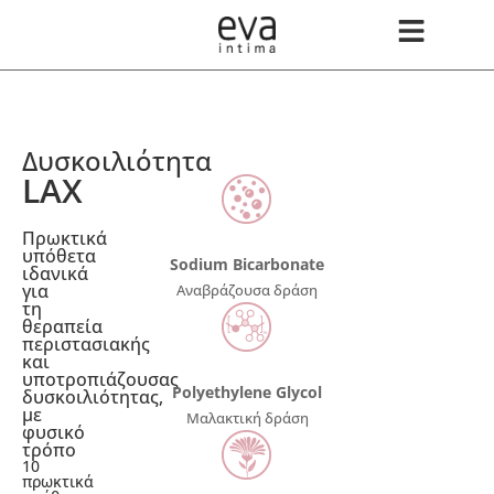
Δυσκοιλιότητα
LAX
Πρωκτικά
υπόθετα
Sodium Bicarbonate
ιδανικά
για
Αναβράζουσα δράση
τη
θεραπεία
περιστασιακής
και
υποτροπιάζουσας
Polyethylene Glycol
δυσκοιλιότητας,
με
Μαλακτική δράση
φυσικό
τρόπο
10
πρωκτικά