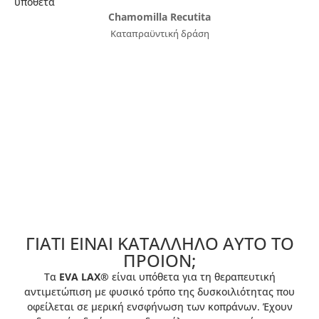
υπόθετα
Chamomilla Recutita
Καταπραϋντική δράση
ΓΙΑΤΙ ΕΙΝΑΙ ΚΑΤΑΛΛΗΛΟ ΑΥΤΟ ΤΟ
ΠΡΟIΟΝ;
Τα
EVA LAX®
είναι υπόθετα για τη θεραπευτική
αντιμετώπιση με φυσικό τρόπο της δυσκοιλιότητας που
οφείλεται σε μερική ενσφήνωση των κοπράνων. Έχουν