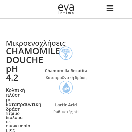
Μικροενοχλήσεις
CHAMOMILE
DOUCHE
pH
Chamomilla Recutita
4.2
Καταπραϋντική δράση
Κολπική
πλύση
με
καταπραϋντική
Lactic Acid
δράση
Ρυθμιστής pH
Έτοιμο
διάλυμα
σε
συσκευασία
μιας