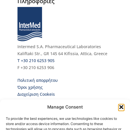
Πληροφορίες
Intermed S.A. Pharmaceutical Laboratories
Kaliftaki Str., GR 145 64 Κifissia, Attica, Greece
Τ +30 210 6253 905
F +30 210 6253 906
Πολιτική απορρήτου
Όροι χρήσης
Διαχείριση Cookeis
Newsletter
Manage Consent
Κάνε εγγραφή στο Newsletter για να ενημερώνεσαι
To provide the best experiences, we use technologies like cookies to
πρώτος για όλα τα νέα μας και τα ολοκαίνουρια
store and/or access device information. Consenting to these
προϊόντα μας!
technologies will allow us to process data such as browsing behavior or