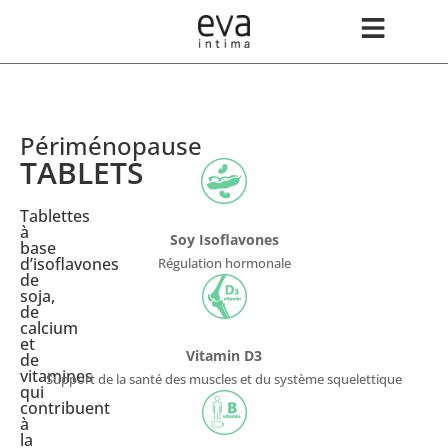
Périménopause
TABLETS
Tablettes
à
Soy Isoflavones
base
d’isoflavones
Régulation hormonale
de
soja,
de
calcium
et
Vitamin D3
de
vitamines
Support de la santé des muscles et du système squelettique
qui
contribuent
à
la