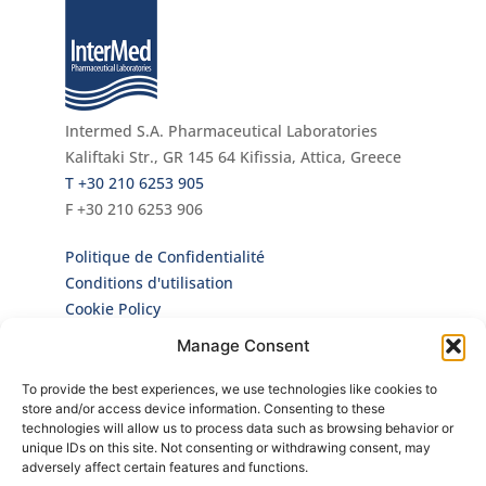
Intermed S.A. Pharmaceutical Laboratories
Kaliftaki Str., GR 145 64 Κifissia, Attica, Greece
Τ +30 210 6253 905
F +30 210 6253 906
Politique de Confidentialité
Conditions d'utilisation
Cookie Policy
Manage Consent
Infolettre
To provide the best experiences, we use technologies like cookies to
Inscrivez-vous à notre Newsletter pour être le
store and/or access device information. Consenting to these
premier à connaître toutes nos actualités et
technologies will allow us to process data such as browsing behavior or
nos nouveaux produits!
unique IDs on this site. Not consenting or withdrawing consent, may
adversely affect certain features and functions.