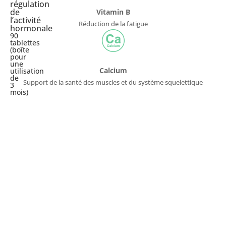
régulation
de
Vitamin B
l’activité
Réduction de la fatigue
hormonale
90
tablettes
(boîte
pour
une
Calcium
utilisation
de
Support de la santé des muscles et du système squelettique
3
mois)