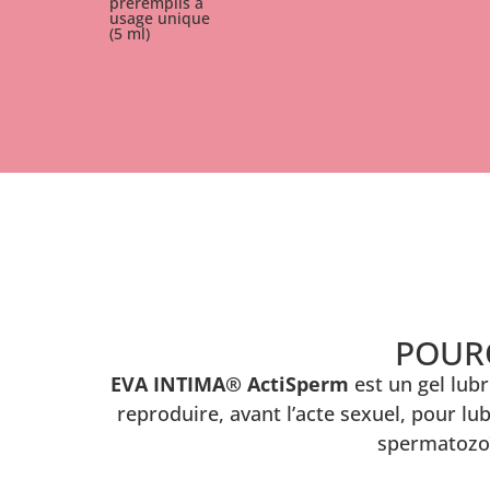
préremplis à
usage unique
(5 ml)
POURQ
EVA INTIMA® ActiSperm
est un gel lubr
reproduire, avant l’acte sexuel, pour lub
spermatozoï