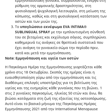
εμμηνοπαυσιακή γυναίκα, συμβάλλοντας ενεργά στη
ρύθμιση της ορμονικής δραστηριότητας, στη
φυσιολογική ψυχολογική λειτουργία, στη μείωση της
κόπωσης, καθώς και στη φυσιολογική κατάσταση των
οστών και των μυών της.
Το
υπογλώσσιο εκνέφωμα EVA INTIMA®
SUBLINGUAL SPRAY
με την εμπλουτισμένη σύνθεσή
του σε βιταμίνες και εκχύλισμα σόγιας, συμπληρώνει
καθημερινά τις ανάγκες σε θρεπτικά συστατικά που
έχει ανάγκη το γυναικείο σώμα την περίοδο πριν,
κατά και μετά την εμμηνόπαυση.
Note: Εμμηνόπαυση και υγεία των οστών
Η Παγκόσμια Ημέρα της Εμμηνόπαυσης γιορτάζεται κάθε
χρόνο στις 18 Οκτωβρίου. Σκοπός της ημέρας είναι η
ευαισθητοποίηση γύρω από την εμμηνόπαυση και τις
διαθέσιμες επιλογές υποστήριξης για τη βελτίωση της
υγείας και της ευημερίας κάθε γυναίκας που τη βιώνει. 1
στις 2 γυναίκες παγκοσμίως, ηλικίας 50 ετών και άνω, θα
βιώσει κατάγματα στη ζωή της εξαιτίας της οστεοπόρωσης.
Αυτό είναι το βασικό μήνυμα της Παγκόσμιας Ημέρας
Εμμηνόπαυσης 2021 από την International Menopause