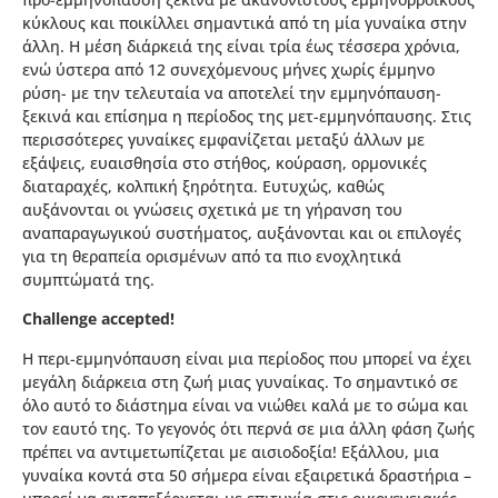
κύκλους και ποικίλλει σημαντικά από τη μία γυναίκα στην
άλλη. Η μέση διάρκειά της είναι τρία έως τέσσερα χρόνια,
ενώ ύστερα από 12 συνεχόμενους μήνες χωρίς έμμηνο
ρύση- με την τελευταία να αποτελεί την εμμηνόπαυση-
ξεκινά και επίσημα η περίοδος της μετ-εμμηνόπαυσης. Στις
περισσότερες γυναίκες εμφανίζεται μεταξύ άλλων με
εξάψεις, ευαισθησία στο στήθος, κούραση, ορμονικές
διαταραχές, κολπική ξηρότητα. Ευτυχώς, καθώς
αυξάνονται οι γνώσεις σχετικά με τη γήρανση του
αναπαραγωγικού συστήματος, αυξάνονται και οι επιλογές
για τη θεραπεία ορισμένων από τα πιο ενοχλητικά
συμπτώματά της.
Challenge accepted!
Η περι-εμμηνόπαυση είναι μια περίοδος που μπορεί να έχει
μεγάλη διάρκεια στη ζωή μιας γυναίκας. Το σημαντικό σε
όλο αυτό το διάστημα είναι να νιώθει καλά με το σώμα και
τον εαυτό της. Το γεγονός ότι περνά σε μια άλλη φάση ζωής
πρέπει να αντιμετωπίζεται με αισιοδοξία! Εξάλλου, μια
γυναίκα κοντά στα 50 σήμερα είναι εξαιρετικά δραστήρια –