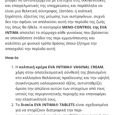
μπορεί να ανταπεξέρχεται με επιτυχία στις οικογενειακές
και επαγγελματικές της υποχρεώσεις και παράλληλα να
είναι μια θελκτική σύντροφος. Ωστόσο, η κολπική
ξηρότητα, εξαιτίας της μείωσης των οιστρογόνων, συχνά
δεν την αφήνει να απολαύσει αυτή την περίοδο της ζωής
της όπως θα ήθελε. Η κατηγορία
MENO-CONTROL της EVA
INTIMA
αποτελεί το σύμμαχο κάθε γυναίκας που βρίσκεται
σε οποιοδήποτε στάδιο της περι-εμμηνόπαυσης και
καλύπτει με φυσικό τρόπο δράσης όποιο ζήτημα την
απασχολεί την περίοδο αυτή.
How-to
Η
κολπική κρέμα
EVA INTIMA® VAGINAL CREAM
,
χάρη στην αποτελεσματική σύνθεσή της βασισμένη
στο κολλαγόνο θαλάσσιας προέλευσης και την υψηλή
συγκέντρωση υαλουρονικού οξέος, αντισταθμίζει
άμεσα την απώλεια αυτών των στοιχείων από τους
ιστούς της περιγεννητικής περιοχής και επαναφέρει
την ελαστικότητά τους.
Τα
δισκία EVA INTIMA® TABLETS
είναι σχεδιασμένα
για να στηρίζουν διατροφικά την περι-