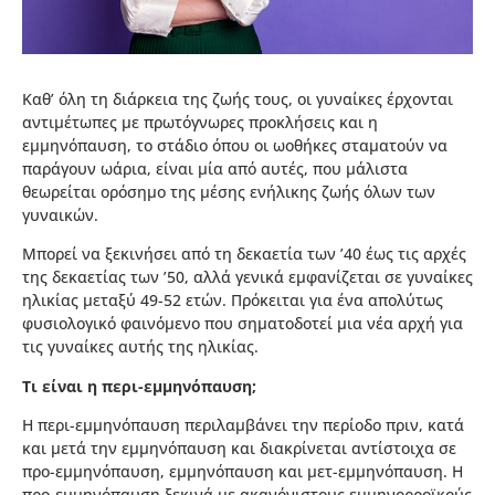
Καθ’ όλη τη διάρκεια της ζωής τους, οι γυναίκες έρχονται
αντιμέτωπες με πρωτόγνωρες προκλήσεις και η
εμμηνόπαυση, το στάδιο όπου οι ωοθήκες σταματούν να
παράγουν ωάρια, είναι μία από αυτές, που μάλιστα
θεωρείται ορόσημο της μέσης ενήλικης ζωής όλων των
γυναικών.
Μπορεί να ξεκινήσει από τη δεκαετία των ’40 έως τις αρχές
της δεκαετίας των ’50, αλλά γενικά εμφανίζεται σε γυναίκες
ηλικίας μεταξύ 49-52 ετών. Πρόκειται για ένα απολύτως
φυσιολογικό φαινόμενο που σηματοδοτεί μια νέα αρχή για
τις γυναίκες αυτής της ηλικίας.
Τι είναι η περι-εμμηνόπαυση;
Η περι-εμμηνόπαυση περιλαμβάνει την περίοδο πριν, κατά
και μετά την εμμηνόπαυση και διακρίνεται αντίστοιχα σε
προ-εμμηνόπαυση, εμμηνόπαυση και μετ-εμμηνόπαυση. Η
προ-εμμηνόπαυση ξεκινά με ακανόνιστους εμμηνορροϊκούς