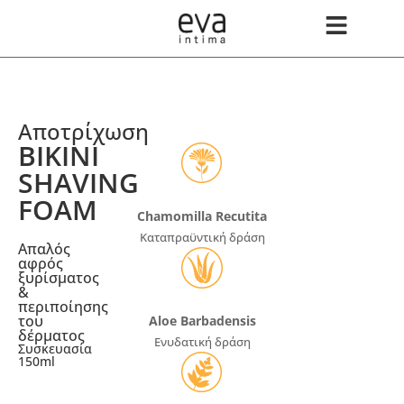
Αποτρίχωση
BIKINI
SHAVING
FOAM
Chamomilla Recutita
Καταπραϋντική δράση
Απαλός
αφρός
ξυρίσματος
&
περιποίησης
του
Aloe Barbadensis
δέρματος
Ενυδατική δράση
Συσκευασία
150ml