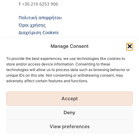
F +30 210 6253 906
Πολιτική απορρήτου
Όροι χρήσης
Διαχείριση Cookeis
Newsletter
Manage Consent
Κάνε εγγραφή στο Newsletter για να ενημερώνεσαι
To provide the best experiences, we use technologies like cookies to
πρώτος για όλα τα νέα μας και τα ολοκαίνουρια
store and/or access device information. Consenting to these
προϊόντα μας!
technologies will allow us to process data such as browsing behavior or
unique IDs on this site. Not consenting or withdrawing consent, may
adversely affect certain features and functions.
Accept
Κάνοντας εγγραφή
Πολιτική Προσωπικών
αποδέχεσαι την
Δεδομένων
Deny
View preferences